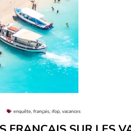
enquête
,
français
,
ifop
,
vacances
S FRANÇAIS SUR LES 