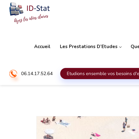
Accueil
Les Prestations D’Etudes
Que
06.14.17.52.64
Etudions ensemble vos besoins d'e